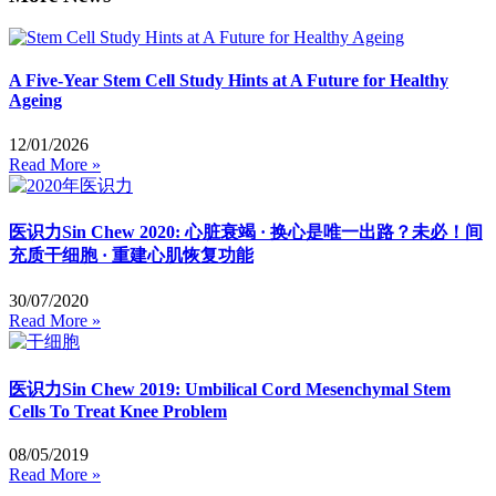
A Five-Year Stem Cell Study Hints at A Future for Healthy
Ageing
12/01/2026
Read More »
医识力Sin Chew 2020: 心脏衰竭 · 换心是唯一出路？未必！间
充质干细胞 · 重建心肌恢复功能
30/07/2020
Read More »
医识力Sin Chew 2019: Umbilical Cord Mesenchymal Stem
Cells To Treat Knee Problem
08/05/2019
Read More »