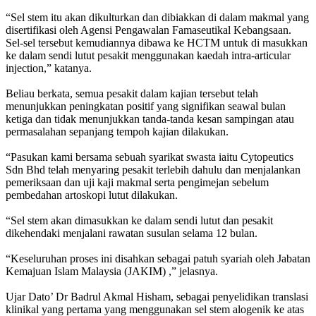
“Sel stem itu akan dikulturkan dan dibiakkan di dalam makmal yang
disertifikasi oleh Agensi Pengawalan Famaseutikal Kebangsaan.
Sel-sel tersebut kemudiannya dibawa ke HCTM untuk di masukkan
ke dalam sendi lutut pesakit menggunakan kaedah intra-articular
injection,” katanya.
Beliau berkata, semua pesakit dalam kajian tersebut telah
menunjukkan peningkatan positif yang signifikan seawal bulan
ketiga dan tidak menunjukkan tanda-tanda kesan sampingan atau
permasalahan sepanjang tempoh kajian dilakukan.
“Pasukan kami bersama sebuah syarikat swasta iaitu Cytopeutics
Sdn Bhd telah menyaring pesakit terlebih dahulu dan menjalankan
pemeriksaan dan uji kaji makmal serta pengimejan sebelum
pembedahan artoskopi lutut dilakukan.
“Sel stem akan dimasukkan ke dalam sendi lutut dan pesakit
dikehendaki menjalani rawatan susulan selama 12 bulan.
“Keseluruhan proses ini disahkan sebagai patuh syariah oleh Jabatan
Kemajuan Islam Malaysia (JAKIM) ,” jelasnya.
Ujar Dato’ Dr Badrul Akmal Hisham, sebagai penyelidikan translasi
klinikal yang pertama yang menggunakan sel stem alogenik ke atas