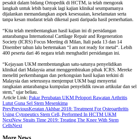
pesakit dalam bidang Ortopedik di HCTM, ia telah mengorak
langkah untuk lebih banyak lagi kajian klinikal seumpamanya
dijalankan memandangkan aspek kesesuaian, keselamatan serta
tanpa kesan mudarat telah dikenal pasti daripada hasil pemerhatian.
“Kita telah membentangkan hasil kajian ini di persidangan
antarabangsa International Cartilage Repair and Regeneration
Society (ICRS) Focus Meeting di Milan, Itali pada 13 dan 14
Disember tahun lalu bertemakan “I am not ready for metal“. Lebih
400 peserta dari 46 negara telah menghadiri persidangan ini.
“Kejayaan UKM membentangkan satu-satunya penyelidikan
klinikal dari Malaysia amat menggembirakan pihak ICRS. Mereke
meneliti perkembangan dan perkongsian hasil kajian terkini di
Malaysia dan seterusnya menjemput UKM bagi menyertai
rangkaian antarabangsa kumpulan penyelidik rawan artikular dan sel
stem,” ujar beliau.
Article Link:
Pakar Perubatan UKM Pelopori Rawatan Arthritis
Lutut Guna Sel Stem Mesenkima
Prev
Previous
Keratan Akhbar 2018: Treatment For Osteoarthritis
Using Cytopeutics Stem Cell, Performed In HCTM UKM
Next
New Straits Time 2019: Treating The Knee With Stem
Cells
Next
More News