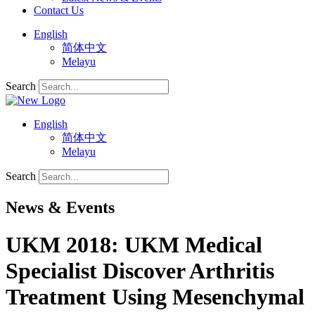
Contact Us
English
简体中文
Melayu
Search
English
简体中文
Melayu
Search
News & Events
UKM 2018: UKM Medical
Specialist Discover Arthritis
Treatment Using Mesenchymal